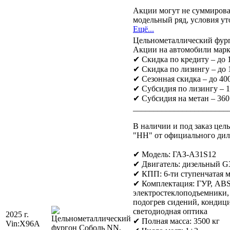
Акции могут не суммирова
модельный ряд, условия ут
Ещё...
Цельнометаллический фур
Акции на автомобили марк
✔ Скидка по кредиту – до
✔ Скидка по лизингу – до
✔ Сезонная скидка – до 400
✔ Субсидия по лизингу – 
✔ Субсидия на метан – 360
_______________________
В наличии и под заказ це
"НН" от официального дил
✔ Модель: ГАЗ-A31S12
✔ Двигатель: дизельный G31
✔ КПП: 6-ти ступенчатая 
✔ Комплектация: ГУР, ABS
электростеклоподъемники, 
подогрев сидений, кондици
светодиодная оптика
2025 г.
✔ Полная масса: 3500 кг
Vin:
X96A