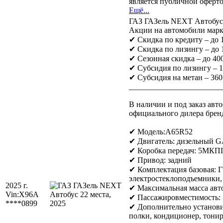
является публичной оферто
Ещё...
ГАЗ ГАЗель NEXT Автобус 
Акции на автомобили марк
✔ Скидка по кредиту – до
✔ Скидка по лизингу – до
✔ Сезонная скидка – до 400
✔ Субсидия по лизингу – 
✔ Субсидия на метан – 360
_______________________
В наличии и под заказ авт
официального дилера брен
✔ Модель:A65R52
✔ Двигатель: дизельный GA
✔ Коробка передач: 5МКП
✔ Привод: задний
✔ Комплектация базовая: Г
электростеклоподъемники,
2025 г.
✔ Максимальная масса авто
Vin:
X96A
✔ Пассажировместимость: 
****0899
✔ Дополнительно установи
полки, кондиционер, тониро