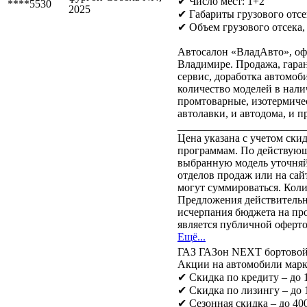
✔ Число мест: 1+2
****5530
✔ Габариты грузового отсек
✔ Объем грузового отсека, 
Автосалон «ВладАвто», оф
Владимире. Продажа, гар
сервис, доработка автомоб
количество моделей в наличи
промтоварные, изотермиче
автолавки, и автодома, и пр
_______________________
Цена указана с учетом ск
программам. По действующ
выбранную модель уточня
отделов продаж или на са
могут суммироваться. Кол
Предложения действительны
исчерпания бюджета на пр
является публичной оферто
Ещё...
ГАЗ ГАЗон NEXT бортово
Акции на автомобили марк
✔ Скидка по кредиту – до
✔ Скидка по лизингу – до
✔ Сезонная скидка – до 400