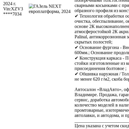
поперечными толстостенн
2024 г.
сварными косынками с при
Vin:
XZV3
образного профиля из конс
****7034
✔ Технология обработки о
очистка, обеспыливание, о
основе 2К высоконаполнено
атмосферостойкой 2К акри
Palinal, антикоррозионна
скрытых полостей;
✔ Основание фургона - Вн
600мм.; Основание продол
✔ Конструкция каркаса - П
стойки изготовленные из к
присоединения болтовое ;
✔ Обшивка наружная / Тол
не менее 620 г/м2, скоба б
Автосалон «ВладАвто», оф
Владимире. Продажа, гар
сервис, доработка автомоб
количество моделей в наличи
промтоварные, изотермиче
автолавки, и автодома, и пр
_______________________
Цена указана с учетом ск