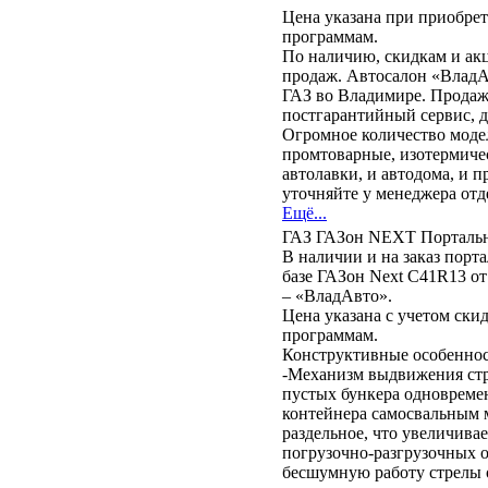
Цена указана при приобр
программам.
По наличию, скидкам и ак
продаж. Автосалон «ВладА
ГАЗ во Владимире. Продаж
постгарантийный сервис, 
Огромное количество моделе
промтоварные, изотермиче
автолавки, и автодома, и 
уточняйте у менеджера отд
Ещё...
ГАЗ ГАЗон NEXT Портальн
В наличии и на заказ порт
базе ГАЗон Next C41R13 о
– «ВладАвто».
Цена указана с учетом ск
программам.
Конструктивные особеннос
-Механизм выдвижения стре
пустых бункера одновремен
контейнера самосвальным 
раздельное, что увеличива
погрузочно-разгрузочных о
бесшумную работу стрелы