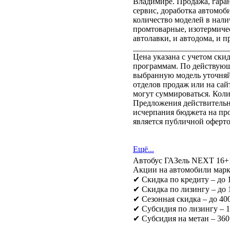
Владимире. Продажа, гар
сервис, доработка автомоб
количество моделей в наличи
промтоварные, изотермиче
автолавки, и автодома, и пр
_______________________
Цена указана с учетом ск
программам. По действующ
выбранную модель уточня
отделов продаж или на са
могут суммироваться. Кол
Предложения действительны
исчерпания бюджета на пр
является публичной оферто
Ещё...
Автобус ГАЗель NEXT 16+
Акции на автомобили марк
✔ Скидка по кредиту – до
✔ Скидка по лизингу – до
✔ Сезонная скидка – до 400
✔ Субсидия по лизингу – 
✔ Субсидия на метан – 360
_______________________