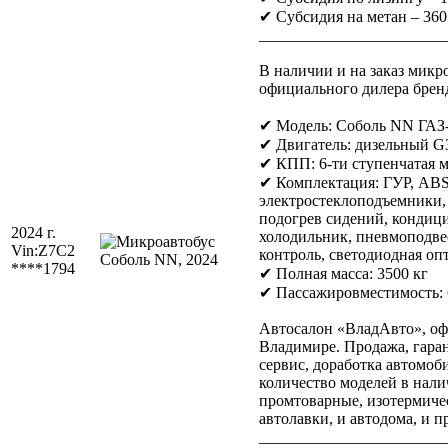
✔ Субсидия на метан – 360
_______________________
В наличии и на заказ мик
официального дилера брен
✔ Модель: Соболь NN ГАЗ
✔ Двигатель: дизельный G31
✔ КПП: 6-ти ступенчатая 
✔ Комплектация: ГУР, ABS
электростеклоподъемники, 
подогрев сидений, кондици
2024 г.
холодильник, пневмоподвес
Vin:
Z7C2
контроль, светодиодная оп
****1794
✔ Полная масса: 3500 кг
✔ Пассажировместимость: 
Автосалон «ВладАвто», оф
Владимире. Продажа, гар
сервис, доработка автомоб
количество моделей в наличи
промтоварные, изотермиче
автолавки, и автодома, и пр
_______________________