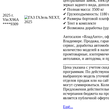
центральный замок, элект
зеркал заднего вида, допо
✔ Полная масса: 3500 кг
✔ Грузоподъемность: 1180 
2025 г.
✔ Размеры бортовой плат
Vin:
X96A
✔ Тент в комплекте
****9309
✔ Возможна доработка (удл
Автосалон «ВладАвто», оф
Владимире. Продажа, гар
сервис, доработка автомоб
количество моделей в наличи
промтоварные, изотермиче
автолавки, и автодома, и пр
_______________________
Цена указана с учетом ск
программам. По действующ
выбранную модель уточня
отделов продаж или на са
могут суммироваться. Кол
Предложения действительны
исчерпания бюджета на пр
является публичной оферто
Ещё...