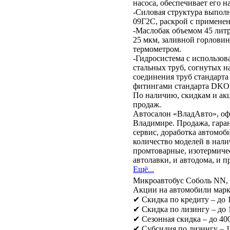
насоса, обеспечивает его 
-Силовая структура выпол
09Г2С, раскрой с применен
-Маслобак объемом 45 лит
25 мкм, заливной горловин
термометром.
-Гидросистема с использо
стальных труб, согнутых н
соединения труб стандарта
фитингами стандарта DKO
По наличию, скидкам и ак
продаж.
Автосалон «ВладАвто», оф
Владимире. Продажа, гар
сервис, доработка автомоб
количество моделей в наличи
промтоварные, изотермиче
автолавки, и автодома, и пр
Ещё...
Микроавтобус Соболь NN,
Акции на автомобили марк
✔ Скидка по кредиту – до
✔ Скидка по лизингу – до
✔ Сезонная скидка – до 400
✔ Субсидия по лизингу – 