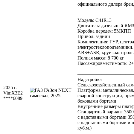
официального дилера брен
———————————
Модель: C41R13
Двигатель: дизельный ЯМЗ-
Коробка передач: 5МКПП
Привод: задний
Комплектация: ГУР, центр
электростеклоподъемники, 
ABS+ASR, круиз-контроль
Полная масса: 8 700 кг
Пассажировместимость: 2+
———————————
Надстройка
Сельскохозяйственный само
2025 г.
Платформа: металлическая, 
Vin:
X3E2
сварной конструкции, пря
****6089
боковыми бортами.
Внутренние размеры плат
Стандартный вариант 3500 х
с надставными бортами 3500
с надставными бортами и на
куб.м.)