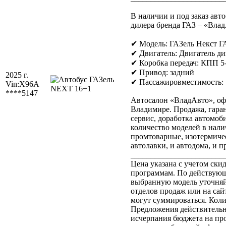
В наличии и под заказ авт
дилера бренда ГАЗ – «Влад
✔ Модель: ГАЗель Некст Г
✔ Двигатель: Двигатель ди
✔ Коробка передач: КПП 5
✔ Привод: задний
2025 г.
✔ Пассажировместимость:
Vin:
X96A
****5147
Автосалон «ВладАвто», оф
Владимире. Продажа, гар
сервис, доработка автомоб
количество моделей в наличи
промтоварные, изотермиче
автолавки, и автодома, и пр
_______________________
Цена указана с учетом ск
программам. По действующ
выбранную модель уточня
отделов продаж или на са
могут суммироваться. Кол
Предложения действительны
исчерпания бюджета на пр