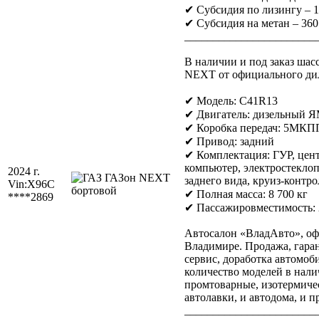
✔ Субсидия по лизингу – 
✔ Субсидия на метан – 360
_______________________
В наличии и под заказ шас
NEXT от официального дил
✔ Модель: C41R13
✔ Двигатель: дизельный ЯМ
✔ Коробка передач: 5МКП
✔ Привод: задний
✔ Комплектация: ГУР, цен
компьютер, электростеклоп
2024 г.
заднего вида, круиз-контро
Vin:
X96C
✔ Полная масса: 8 700 кг
****2869
✔ Пассажировместимость:
Автосалон «ВладАвто», оф
Владимире. Продажа, гар
сервис, доработка автомоб
количество моделей в наличи
промтоварные, изотермиче
автолавки, и автодома, и пр
_______________________