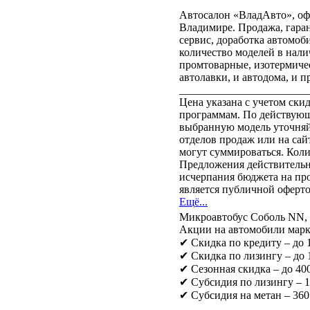
Автосалон «ВладАвто», оф
Владимире. Продажа, гар
сервис, доработка автомоб
количество моделей в наличи
промтоварные, изотермиче
автолавки, и автодома, и пр
_______________________
Цена указана с учетом ск
программам. По действующ
выбранную модель уточня
отделов продаж или на са
могут суммироваться. Кол
Предложения действительны
исчерпания бюджета на пр
является публичной оферто
Ещё...
Микроавтобус Соболь NN,
Акции на автомобили марк
✔ Скидка по кредиту – до
✔ Скидка по лизингу – до
✔ Сезонная скидка – до 400
✔ Субсидия по лизингу – 
✔ Субсидия на метан – 360
_______________________