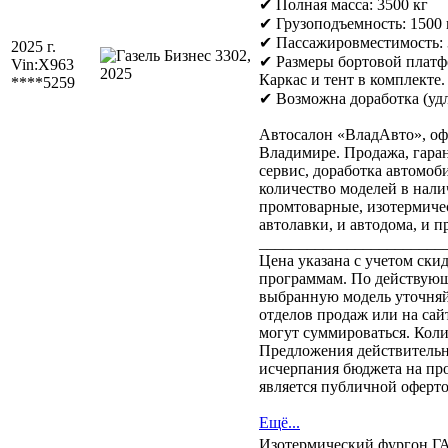
✔ Полная масса: 3500 кг
✔ Грузоподъемность: 1500 
✔ Пассажировместимость: 
2025 г.
✔ Размеры бортовой плат
Vin:
X963
Каркас и тент в комплекте.
****5259
✔ Возможна доработка (удл
Автосалон «ВладАвто», оф
Владимире. Продажа, гар
сервис, доработка автомоб
количество моделей в наличи
промтоварные, изотермиче
автолавки, и автодома, и пр
_______________________
Цена указана с учетом ск
программам. По действующ
выбранную модель уточня
отделов продаж или на са
могут суммироваться. Кол
Предложения действительны
исчерпания бюджета на пр
является публичной оферто
Ещё...
Изотермический фургон Г