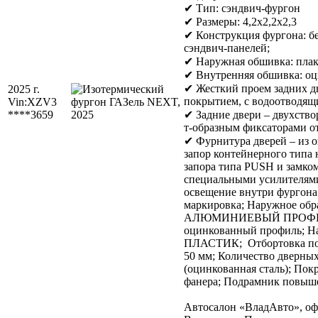
✔ Тип: сэндвич-фургон
✔ Размеры: 4,2х2,2х2,3
✔ Конструкция фургона: б
сэндвич-панелей;
✔ Наружная обшивка: пла
✔ Внутренняя обшивка: оц
✔ Жесткий проем задних д
2025 г.
покрытием, с водоотводящ
Vin:
XZV3
****3659
✔ Задние двери – двухствор
т-образным фиксаторами о
✔ Фурнитура дверей – из 
запор контейнерного типа 
запора типа PUSH и замком
специальными усилителям
освещение внутри фургона
маркировка; Наружное обр
АЛЮМИНИЕВЫЙ ПРОФИЛЬ;
оцинкованный профиль; На
ПЛАСТИК; Отбортовка по 
50 мм; Количество дверных 
(оцинкованная сталь); Пок
фанера; Подрамник повыш
Автосалон «ВладАвто», оф