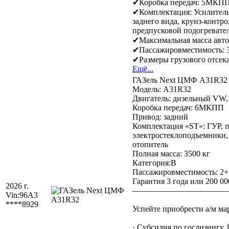
✔Коробка передач: 5МКП
✔Комплектация: Усилитель 
заднего вида, круиз-контр
предпусковой подогревате
✔Максимальная масса авто
✔Пассажировместимость: 3
✔Размеры грузового отсека
Ещё...
ГАЗель Next ЦМФ A31R32
Модель: A31R32
Двигатель: дизельный VW, C
Коробка передач: 6МКПП
Привод: задний
Комплектация «ST»: ГУР, п
электростеклоподъемники,
отопитель
Полная масса: 3500 кг
Категория:B
Пассажировместимость: 2+
Гарантия 3 года или 200 00
2026 г.
———————————
Vin:
96A3
****8929
Успейте приобрести а/м ма
· Субсидия по гослизингу