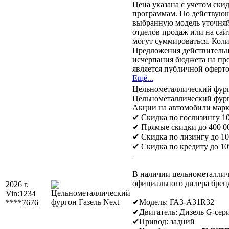
Цена указана с учетом ск
программам. По действующ
выбранную модель уточня
отделов продаж или на са
могут суммироваться. Кол
Предложения действительны
исчерпания бюджета на пр
является публичной оферто
Ещё...
Цельнометаллический фург
Цельнометаллический фурго
Акции на автомобили марк
✔ Скидка по гослизингу 1
✔ Прямые скидки до 400 00
✔ Скидка по лизингу до 1
✔ Скидка по кредиту до 1
_______________________
В наличии цельнометаллич
официального дилера брен
2026 г.
Vin:
1234
✔Модель: ГАЗ-А31R32
****7676
✔Двигатель: Дизель G-серия
✔Привод: задний