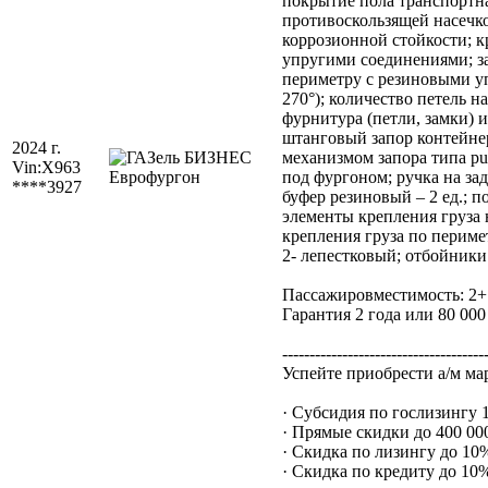
покрытие пола транспортн
противоскользящей насеч
коррозионной стойкости; к
упругими соединениями; з
периметру с резиновыми у
270°); количество петель н
фурнитура (петли, замки) 
штанговый запор контейнер
2024 г.
механизмом запора типа pu
Vin:
X963
под фургоном; ручка на за
****3927
буфер резиновый – 2 ед.; 
элементы крепления груза 
крепления груза по периме
2- лепестковый; отбойники
Пассажировместимость: 2+
Гарантия 2 года или 80 000
-------------------------------------
Успейте приобрести а/м ма
· Субсидия по гослизингу
· Прямые скидки до 400 000
· Скидка по лизингу до 10
· Скидка по кредиту до 10