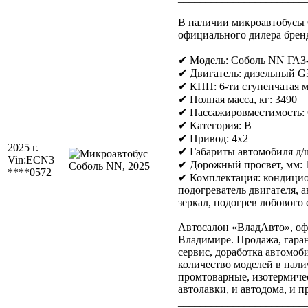
В наличии микроавтобусы
официального дилера брен
✔ Модель: Соболь NN ГАЗ
✔ Двигатель: дизельный G31
✔ КПП: 6-ти ступенчатая 
✔ Полная масса, кг: 3490
✔ Пассажировместимость: 
✔ Категория: B
✔ Привод: 4х2
2025 г.
✔ Габариты автомобиля д/ш
Vin:
ECN3
✔ Дорожный просвет, мм: 
****0572
✔ Комплектация: кондицион
подогреватель двигателя, 
зеркал, подогрев лобового 
Автосалон «ВладАвто», оф
Владимире. Продажа, гар
сервис, доработка автомоб
количество моделей в наличи
промтоварные, изотермиче
автолавки, и автодома, и пр
_______________________