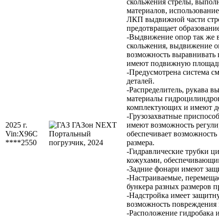
скольжения стрелы, выпо
материалов, использование
ЛКП выдвижной части стре
предотвращает образование
-Выдвижение опор так же
скольжения, выдвижение оп
возможность выравнивать 
имеют подвижную площадк
-Предусмотрена система с
деталей.
-Распределитель, рукава вы
материалы гидроцилиндро
комплектующих и имеют д
-Грузозахватные приспосо
2025 г.
имеют возможность регули
Vin:
X96C
обеспечивает возможность 
****2550
размера.
-Гидравлические трубки 
кожухами, обеспечивающим
-Задние фонари имеют защ
-Настраиваемые, перемещ
бункера разных размеров п
-Надстройка имеет защит
возможность повреждения 
-Расположение гидробака 