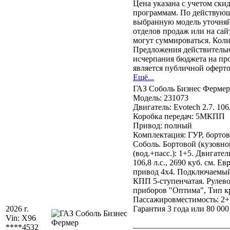
Цена указана с учетом ск
программам. По действующ
выбранную модель уточня
отделов продаж или на са
могут суммироваться. Кол
Предложения действительны
исчерпания бюджета на пр
является публичной оферто
Ещё...
ГАЗ Соболь Бизнес Фермер
Модель: 231073
Двигатель: Evotech 2.7. 106
Коробка передач: 5МКПП
Привод: полный
Комплектация: ГУР, бортов
Соболь. Бортовой (кузовной
(вод.+пасс.): 1+5. Двиг
106,8 л.с., 2690 куб. см. 
привод 4x4. Подключаемый 
КПП 5-ступенчатая. Рулев
приборов "Оптима", Тип кр
Пассажировместимость: 2+
2026 г.
Гарантия 3 года или 80 000
Vin:
X96
****4532
———————————