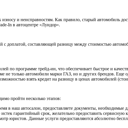
 износу и неисправностям. Как правило, старый автомобиль дос
ade-In в автоцентре «Луидор».
ый с доплатой, составляющей разницу между стоимостью автомоб
ей по программе трейд-ин, что обеспечивает быстрое и качеств
ме не только автомобили марки ГАЗ, но и других брендов. Еще
озможностью взять кредит на разницу в ценах автомобилей (сто
димо пройти несколько этапов:
мя в наш автосалон, предоставляете документы, необходимые дл
е истек гарантийный срок, желательно предоставить сервисную 
смотр юристов. Данные услуги предоставляются абсолютно бесп