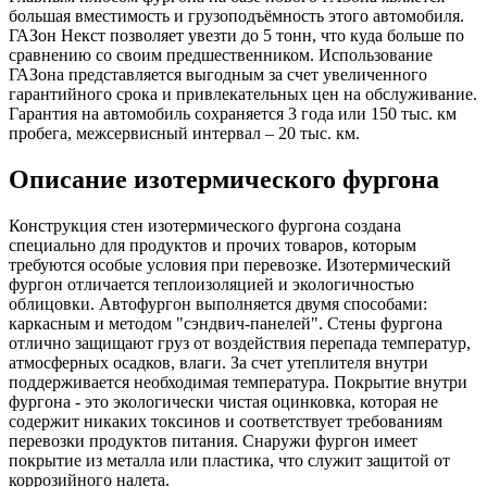
большая вместимость и грузоподъёмность этого автомобиля.
ГАЗон Некст позволяет увезти до 5 тонн, что куда больше по
сравнению со своим предшественником. Использование
ГАЗона представляется выгодным за счет увеличенного
гарантийного срока и привлекательных цен на обслуживание.
Гарантия на автомобиль сохраняется 3 года или 150 тыс. км
пробега, межсервисный интервал – 20 тыс. км.
Описание изотермического фургона
Конструкция стен изотермического фургона создана
специально для продуктов и прочих товаров, которым
требуются особые условия при перевозке. Изотермический
фургон отличается теплоизоляцией и экологичностью
облицовки. Автофургон выполняется двумя способами:
каркасным и методом "сэндвич-панелей". Стены фургона
отлично защищают груз от воздействия перепада температур,
атмосферных осадков, влаги. За счет утеплителя внутри
поддерживается необходимая температура. Покрытие внутри
фургона - это экологически чистая оцинковка, которая не
содержит никаких токсинов и соответствует требованиям
перевозки продуктов питания. Снаружи фургон имеет
покрытие из металла или пластика, что служит защитой от
коррозийного налета.