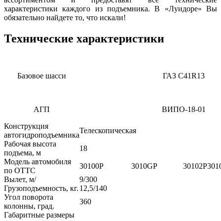
характеристики каждого из подъемника. В «Луидоре» Вы
обязательно найдете то, что искали!
Технические характеристики
Базовое шасси
ГАЗ C41R13
АГП
ВИПО-18-01
Конструкция
Телескопическая
автогидроподъемника
Рабочая высота
18
подъема, м
Модель автомобиля
30100P
3010GP
30102P
301
по ОТТС
Вылет, м/
9/300
Грузоподъемность, кг.
12,5/140
Угол поворота
360
колонны, град.
Габаритные размеры