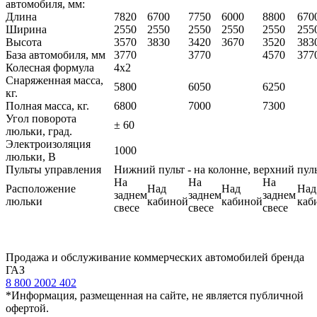
автомобиля, мм:
Длина
7820
6700
7750
6000
8800
670
Ширина
2550
2550
2550
2550
2550
255
Высота
3570
3830
3420
3670
3520
383
База автомобиля, мм
3770
3770
4570
377
Колесная формула
4х2
Снаряженная масса,
5800
6050
6250
кг.
Полная масса, кг.
6800
7000
7300
Угол поворота
± 60
люльки, град.
Электроизоляция
1000
люльки, В
Пульты управления
Нижний пульт - на колонне, верхний пуль
На
На
На
Расположение
Над
Над
Над
заднем
заднем
заднем
люльки
кабиной
кабиной
каб
свесе
свесе
свесе
Продажа и обслуживание коммерческих автомобилей бренда
ГАЗ
8 800 2002 402
*Информация, размещенная на сайте, не является публичной
офертой.