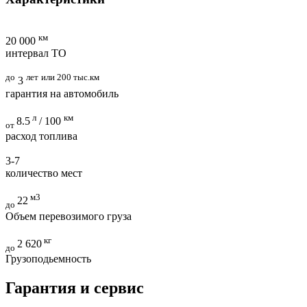
км
20 000
интервал ТО
до
лет
или 200 тыс.км
3
гарантия на автомобиль
л
км
8.5
/ 100
от
расход топлива
3-7
количество мест
м3
22
до
Объем перевозимого груза
кг
2 620
до
Грузоподьемность
Гарантия и сервис