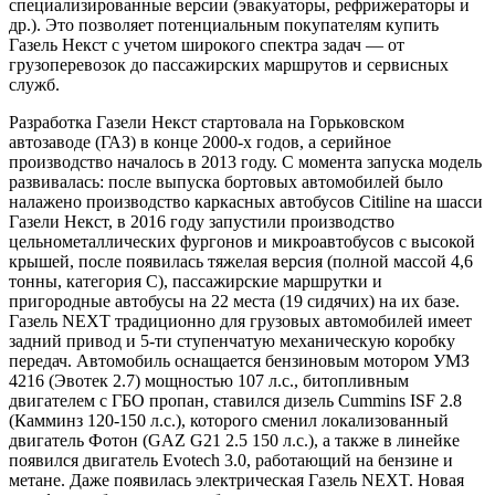
специализированные версии (эвакуаторы, рефрижераторы и
др.). Это позволяет потенциальным покупателям купить
Газель Некст с учетом широкого спектра задач — от
грузоперевозок до пассажирских маршрутов и сервисных
служб.
Разработка Газели Некст стартовала на Горьковском
автозаводе (ГАЗ) в конце 2000-х годов, а серийное
производство началось в 2013 году. С момента запуска модель
развивалась: после выпуска бортовых автомобилей было
налажено производство каркасных автобусов Citiline на шасси
Газели Некст, в 2016 году запустили производство
цельнометаллических фургонов и микроавтобусов с высокой
крышей, после появилась тяжелая версия (полной массой 4,6
тонны, категория C), пассажирские маршрутки и
пригородные автобусы на 22 места (19 сидячих) на их базе.
Газель NEXT традиционно для грузовых автомобилей имеет
задний привод и 5-ти ступенчатую механическую коробку
передач. Автомобиль оснащается бензиновым мотором УМЗ
4216 (Эвотек 2.7) мощностью 107 л.с., битопливным
двигателем с ГБО пропан, ставился дизель Cummins ISF 2.8
(Камминз 120-150 л.с.), которого сменил локализованный
двигатель Фотон (GAZ G21 2.5 150 л.с.), а также в линейке
появился двигатель Evotech 3.0, работающий на бензине и
метане. Даже появилась электрическая Газель NEXT. Новая