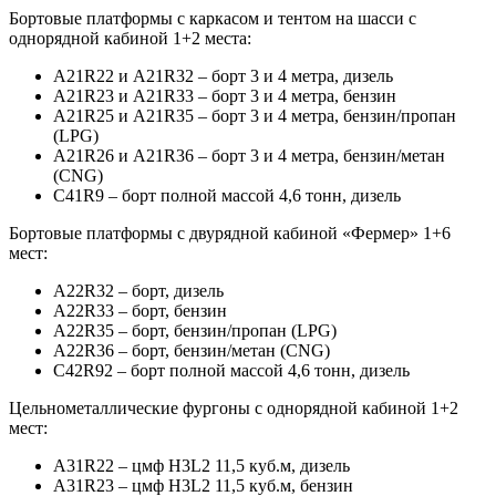
Бортовые платформы с каркасом и тентом на шасси с
однорядной кабиной 1+2 места:
А21R22 и А21R32 – борт 3 и 4 метра, дизель
А21R23 и А21R33 – борт 3 и 4 метра, бензин
А21R25 и А21R35 – борт 3 и 4 метра, бензин/пропан
(LPG)
А21R26 и А21R36 – борт 3 и 4 метра, бензин/метан
(CNG)
С41R9 – борт полной массой 4,6 тонн, дизель
Бортовые платформы с двурядной кабиной «Фермер» 1+6
мест:
А22R32 – борт, дизель
А22R33 – борт, бензин
А22R35 – борт, бензин/пропан (LPG)
А22R36 – борт, бензин/метан (CNG)
С42R92 – борт полной массой 4,6 тонн, дизель
Цельнометаллические фургоны с однорядной кабиной 1+2
мест:
А31R22 – цмф H3L2 11,5 куб.м, дизель
А31R23 – цмф H3L2 11,5 куб.м, бензин