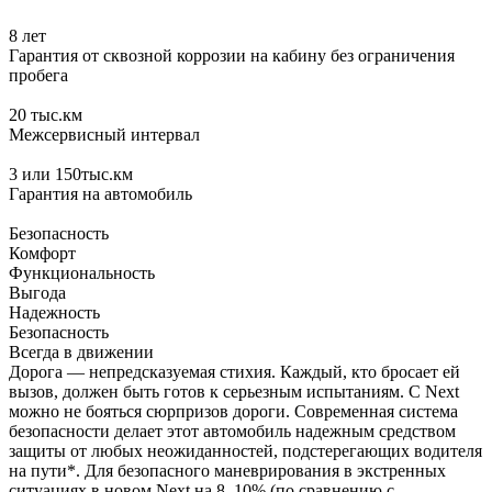
8
лет
Гарантия от сквозной коррозии на кабину без ограничения
пробега
20
тыс.км
Межсервисный интервал
3
или 150тыс.км
Гарантия на автомобиль
Безопасность
Комфорт
Функциональность
Выгода
Надежность
Безопасность
Всегда в движении
Дорога — непредсказуемая стихия. Каждый, кто бросает ей
вызов, должен быть готов к серьезным испытаниям. С Next
можно не бояться сюрпризов дороги. Современная система
безопасности делает этот автомобиль надежным средством
защиты от любых неожиданностей, подстерегающих водителя
на пути*. Для безопасного маневрирования в экстренных
ситуациях в новом Next на 8–10% (по сравнению с