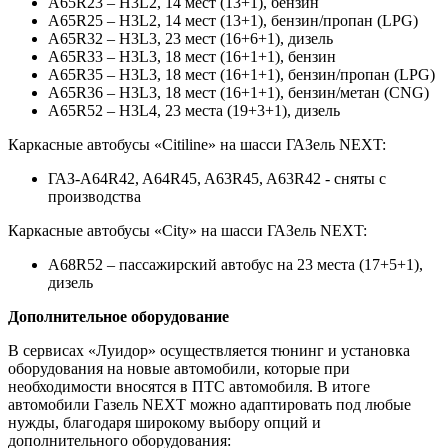
А65R23 – H3L2, 14 мест (13+1), бензин
А65R25 – H3L2, 14 мест (13+1), бензин/пропан (LPG)
А65R32 – H3L3, 23 мест (16+6+1), дизель
А65R33 – H3L3, 18 мест (16+1+1), бензин
А65R35 – H3L3, 18 мест (16+1+1), бензин/пропан (LPG)
А65R36 – H3L3, 18 мест (16+1+1), бензин/метан (CNG)
А65R52 – H3L4, 23 места (19+3+1), дизель
Каркасные автобусы «Citiline» на шасси ГАЗель NEXT:
ГАЗ-A64R42, A64R45, A63R45, A63R42 - сняты с
производства
Каркасные автобусы «City» на шасси ГАЗель NEXT:
A68R52 – пассажирский автобус на 23 места (17+5+1),
дизель
Дополнительное оборудование
В сервисах «Луидор» осуществляется тюнинг и установка
оборудования на новые автомобили, которые при
необходимости вносятся в ПТС автомобиля. В итоге
автомобили Газель NEXT можно адаптировать под любые
нужды, благодаря широкому выбору опций и
дополнительного оборудования: