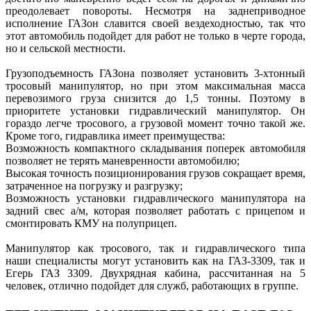
преодолевает повороты. Несмотря на заднеприводное
исполнение ГАЗон славится своей вездеходностью, так что
этот автомобиль подойдет для работ не только в черте города,
но и сельской местности.
Грузоподъемность ГАЗона позволяет установить 3-хтонный
тросовый манипулятор, но при этом максимальная масса
перевозимого груза снизится до 1,5 тонны. Поэтому в
приоритете установки гидравлический манипулятор. Он
гораздо легче тросового, а грузовой момент точно такой же.
Кроме того, гидравлика имеет преимущества:
Возможность компактного складывания поперек автомобиля
позволяет не терять маневренности автомобилю;
Высокая точность позиционирования грузов сокращает время,
затраченное на погрузку и разгрузку;
Возможность установки гидравлического манипулятора на
задний свес а/м, которая позволяет работать с прицепом и
смонтировать КМУ на полуприцеп.
Манипулятор как тросового, так и гидравлического типа
наши специалисты могут установить как на ГАЗ-3309, так и
Егерь ГАЗ 3309. Двухрядная кабина, рассчитанная на 5
человек, отлично подойдет для служб, работающих в группе.