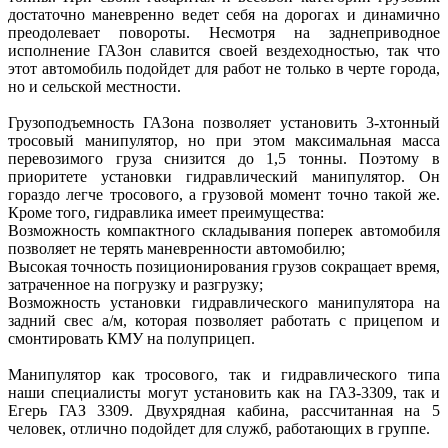
достаточно маневренно ведет себя на дорогах и динамично
преодолевает повороты. Несмотря на заднеприводное
исполнение ГАЗон славится своей вездеходностью, так что
этот автомобиль подойдет для работ не только в черте города,
но и сельской местности.
Грузоподъемность ГАЗона позволяет установить 3-хтонный
тросовый манипулятор, но при этом максимальная масса
перевозимого груза снизится до 1,5 тонны. Поэтому в
приоритете установки гидравлический манипулятор. Он
гораздо легче тросового, а грузовой момент точно такой же.
Кроме того, гидравлика имеет преимущества:
Возможность компактного складывания поперек автомобиля
позволяет не терять маневренности автомобилю;
Высокая точность позиционирования грузов сокращает время,
затраченное на погрузку и разгрузку;
Возможность установки гидравлического манипулятора на
задний свес а/м, которая позволяет работать с прицепом и
смонтировать КМУ на полуприцеп.
Манипулятор как тросового, так и гидравлического типа
наши специалисты могут установить как на ГАЗ-3309, так и
Егерь ГАЗ 3309. Двухрядная кабина, рассчитанная на 5
человек, отлично подойдет для служб, работающих в группе.