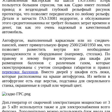
Установленная мастерская на шасси ГАЗ-33081 Егерь
пользуется большим спросом, так как Садко имеет полный
привод и вездеходный глубокий рельефный рисунок
протектора, что позволяет передвигаться по любому рельефу.
Детали и запчасти ГАЗ-33081 недорогие, а обслуживание
этого среднетоннажника не требует больших затрат времени и
денег, так как это очень надежный и качественный
автомобиль.
Автофургон, выполненный каркасным или из сэндвич-
панелей, имеет прямоугольную форму 2500/2340/1950 мм, что
позволяет разместить внутри все необходимые
принадлежности и оборудование (например, стеллаж). По
правому и левому бортам встроены два шкафа для
размещения баллонов с различным газом, которые
сконструированы с учетом специфики габаритов и правил
перевозки баллонов
. Вместо дверей у шкафов есть люки,
которые расположены на крыше автофургона. Из мебели в
автофургоне есть еще верстак, подставка для сверлильного
станка, окрашенные в серый или черный цвет.
Доп.генератор от сварочной электростанции мощностью от 3
до 5 кВт используется также и для электроснабжения всего
фургона. Дополнительно можно использовать блок ввода для