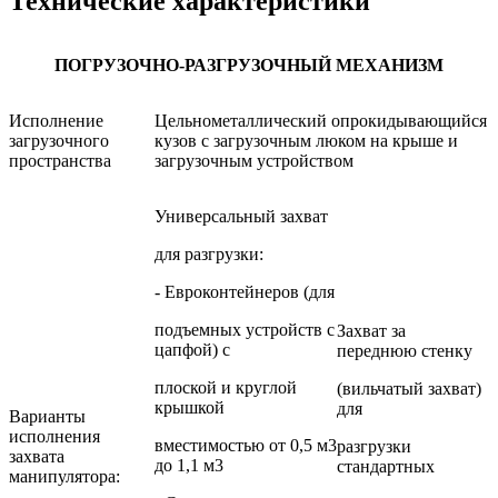
Технические характеристики
ПОГРУЗОЧНО-РАЗГРУЗОЧНЫЙ МЕХАНИЗМ
Исполнение
Цельнометаллический опрокидывающийся
загрузочного
кузов с загрузочным люком на крыше и
пространства
загрузочным устройством
Универсальный захват
для разгрузки:
- Евроконтейнеров (для
подъемных устройств с
Захват за
цапфой) с
переднюю стенку
плоской и круглой
(вильчатый захват)
крышкой
для
Варианты
исполнения
вместимостью от 0,5 м3
разгрузки
захвата
до 1,1 м3
стандартных
манипулятора: