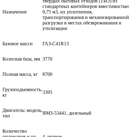
твёрдых бытовых отходов (ТБО) из
стандартных контейнеров вместимостью
Назначение
0,75 м3, их уплотнения,
транспортирования и механизированной
разгрузки в местах обезвреживания и
утилизации
Базовое шасси
ГАЗ-С41R13
Колесная база, мм
3770
Полная масса, кг
8700
Грузоподъемность,
3395
кг
Двигатель: модель,
ЯМЗ-53441, дизельный
тип
Количество
цилиндров и их
4, рядное