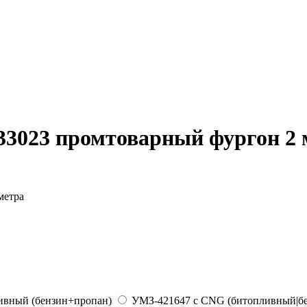
3023 промтоварный фургон 2 
ливный (бензин+пропан)
УМЗ-421647 с CNG (битопливный|бе