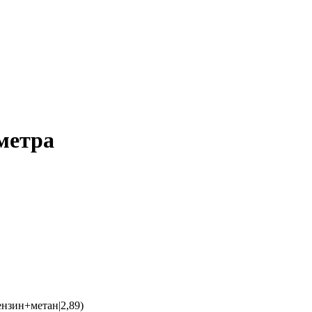
метра
нзин+метан|2,89)