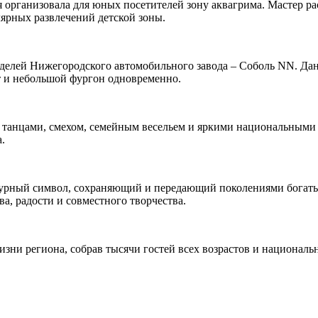
 организовала для юных посетителей зону аквагрима. Мастер ра
ярных развлечений детской зоны.
оделей Нижегородского автомобильного завода – Соболь NN. Да
т и небольшой фургон одновременно.
 танцами, смехом, семейным весельем и яркими национальными
.
льтурный символ, сохраняющий и передающий поколениями бога
а, радости и совместного творчества.
зни региона, собрав тысячи гостей всех возрастов и националь