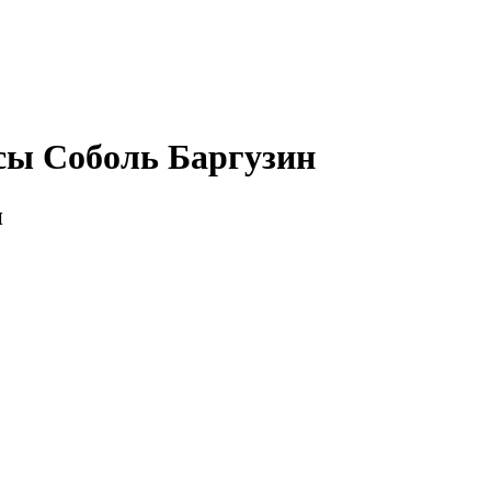
сы Соболь Баргузин
и