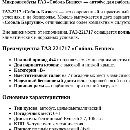
Микроавтобусы ГАЗ «Соболь Бизнес» — автобус для работы
ГАЗ-2217 «Соболь Бизнес»
— это современный и практичный 
условиях, и на бездорожье. Модель выпускается в двух вариант
«Соболь Баргузин»
, отличающийся более компактным силуэто
Вне зависимости от исполнения,
ГАЗ-221717
оснащается
полны
климатических и дорожных условиях.
Преимущества ГАЗ-221717 «Соболь Бизнес»
Полный привод 4х4
с подключаемым передним мостом и 
Два варианта кузова
: с высокой и низкой крыше.
Категория «B»
Вместительный салон
на 7 посадочных мест в зависимо
Надежный бензиновый двигатель
с хорошей тягой на н
Прочная рама
— надёжность при полной загрузке.
Основные характеристики
Тип кузова
: автобус, цельнометаллический
Посадочных мест
: 6+1
Двигатель
: бензиновый Evotech 2.7, 106 л.с.
КПП
: 5-ступенчатая механическая
Привод
: полный подключаемый (4х4)