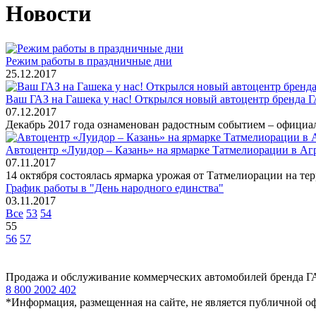
Новости
Режим работы в праздничные дни
25.12.2017
Ваш ГАЗ на Гашека у нас! Открылся новый автоцентр бренда Г
07.12.2017
Декабрь 2017 года ознаменован радостным событием – официаль
Автоцентр «Луидор – Казань» на ярмарке Татмелиорации в А
07.11.2017
14 октября состоялась ярмарка урожая от Татмелиорации на т
График работы в "День народного единства"
03.11.2017
Все
53
54
55
56
57
Продажа и обслуживание коммерческих автомобилей бренда Г
8 800 2002 402
*Информация, размещенная на сайте, не является публичной о